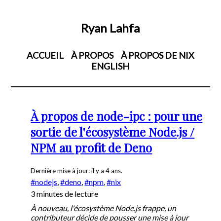
Ryan Lahfa
ACCUEIL
À PROPOS
À PROPOS DE NIX
ENGLISH
À propos de node-ipc : pour une
sortie de l'écosystème Node.js /
NPM au profit de Deno
Dernière mise à jour:
il y a 4 ans
nodejs
,
deno
,
npm
,
nix
3 minutes de lecture
À nouveau, l'écosystème Node.js frappe, un
contributeur décide de pousser une mise à jour