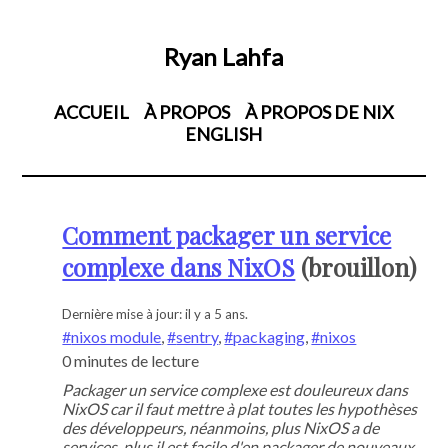
Ryan Lahfa
ACCUEIL
À PROPOS
À PROPOS DE NIX
ENGLISH
Comment packager un service
complexe dans NixOS
Dernière mise à jour:
il y a 5 ans
nixos module
,
sentry
,
packaging
,
nixos
0 minutes de lecture
Packager un service complexe est douleureux dans
NixOS car il faut mettre à plat toutes les hypothèses
des développeurs, néanmoins, plus NixOS a de
services, plus il est facile d'en packager de nouveaux.