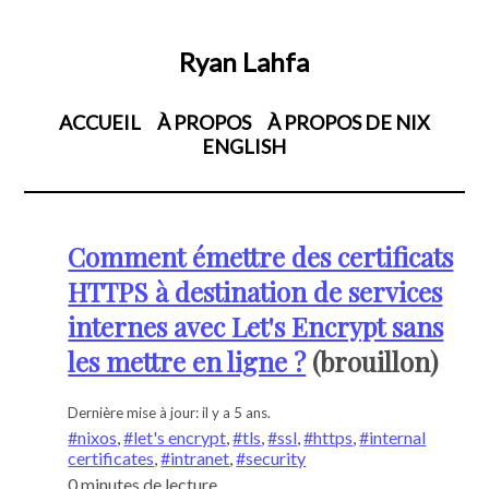
Ryan Lahfa
ACCUEIL
À PROPOS
À PROPOS DE NIX
ENGLISH
Comment émettre des certificats
HTTPS à destination de services
internes avec Let's Encrypt sans
les mettre en ligne ?
Dernière mise à jour:
il y a 5 ans
nixos
,
let's encrypt
,
tls
,
ssl
,
https
,
internal
certificates
,
intranet
,
security
0 minutes de lecture