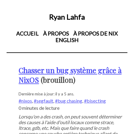
Ryan Lahfa
ACCUEIL
À PROPOS
À PROPOS DE NIX
ENGLISH
Chasser un bug système grâce à
NixOS
Dernière mise à jour:
il y a 5 ans
nixos
,
segfault
,
bug chasing
,
bisecting
0 minutes de lecture
Lorsqu'on a des crash, on peut souvent déterminer
des causes à l'aide d'outil locaux comme strace,
ltrace, gdb, etc. Mais que faire quand le crash
concerne une couche entière technique allant de